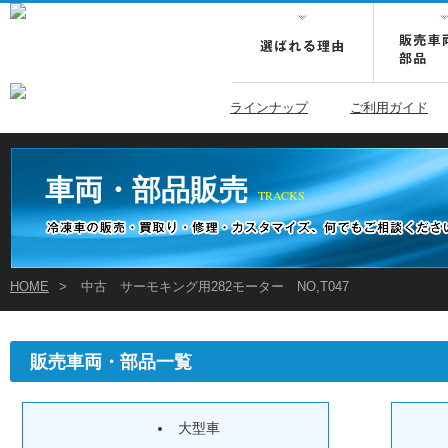
ラインナップ
ご利用ガイド
車両・部品販売
TRACKS
HOME
>
中古 サーモキング用282モーター NO,T047
販売車両・部品一覧
大型車