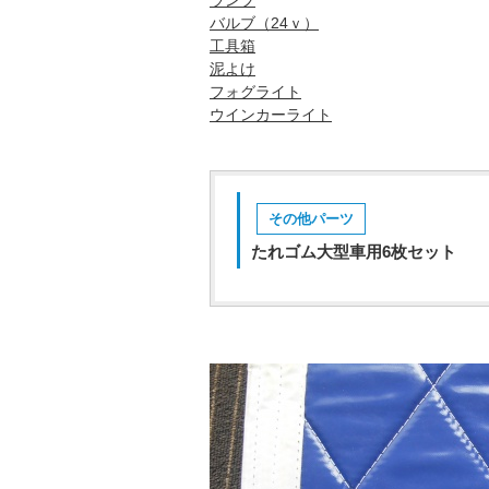
ランプ
バルブ（24ｖ）
工具箱
泥よけ
フォグライト
ウインカーライト
その他パーツ
たれゴム大型車用6枚セット