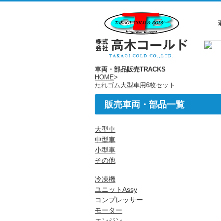
車両・部品販売
TRACKS
HOME
>
たれゴム大型車用6枚セット
販売車両・部品一覧
大型車
中型車
小型車
その他
冷凍機
ユニットAssy
コンプレッサー
モーター
エンジン