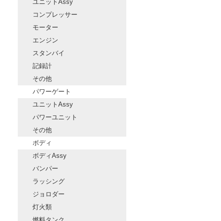
ユニットAssy
コンプレッサー
モーター
エンジン
スタンバイ
記録計
その他
パワーゲート
ユニットAssy
パワーユニット
その他
ボディ
ボディAssy
バンパー
ラッシング
ジョロダー
灯火類
燃料タンク