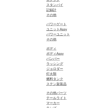
スタンバイ
記録計
その他
パワーゲート
ユニットAssy
パワーユニット
その他
ボディ
ボディAssy
バンパー
ラッシング
ジョロダー
灯火類
燃料タンク
ステン架装品
その他パーツ
テールライト
マーカー