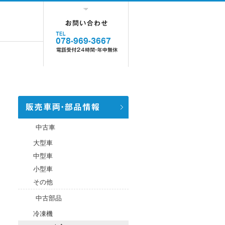
中古車
大型車
中型車
小型車
その他
中古部品
冷凍機